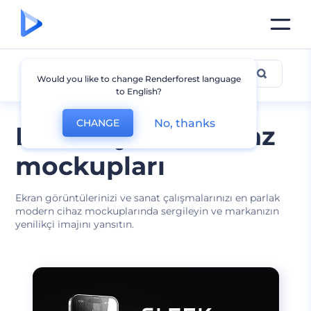
Cihazlar
Would you like to change Renderforest language
to English?
No, thanks
CHANGE
Ekran uyumlu cihaz
mockupları
Ekran görüntülerinizi ve sanat çalışmalarınızı en parlak
modern cihaz mockuplarında sergileyin ve markanızın
yenilikçi imajını yansıtın.