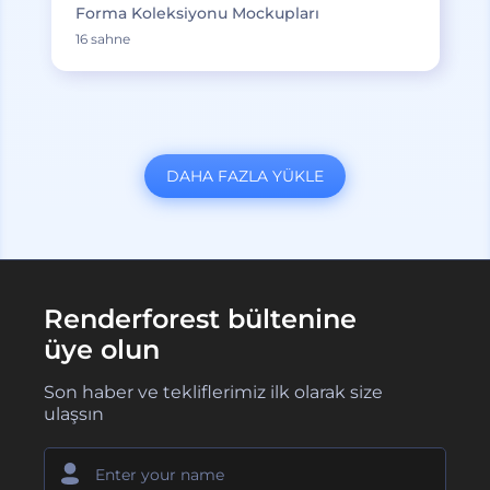
Forma Koleksiyonu Mockupları
16 sahne
DAHA FAZLA YÜKLE
Renderforest bültenine
üye olun
Son haber ve tekliflerimiz ilk olarak size
ulaşsın