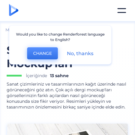
Mockuplar
Baskı
Dergi Mockup
Would you like to change Renderforest language
to English?
Sanat Dergisi
No, thanks
CHANGE
Mockup'ları
İçeriğinde
13 sahne
Sanat çizimleriniz ve tasarımlarınızın kağıt üzerinde nasıl
görüneceğini göz atın. Çok açılı dergi mockup'ları
görsellerinizin farklı açılardan nasıl görüneceği
konusunda size fikir veriyor. Resimleri yükleyin ve
tasarımınızın önizlemesini birkaç saniye içinde elde edin.