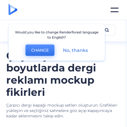
Dergi Mockup
Would you like to change Renderforest language
to English?
No, thanks
CHANGE
Çeşitli şekil ve
boyutlarda dergi
reklamı mockup
fikirleri
Çarpıcı dergi kapağı mockup setleri oluşturun. Grafikleri
yükleyin ve seçtiğiniz sahnelere göz açıp kapayıncaya
kadar eklenmesini takip edin.