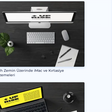
ah Zemin Üzerinde iMac ve Kırtasiye
zemeleri