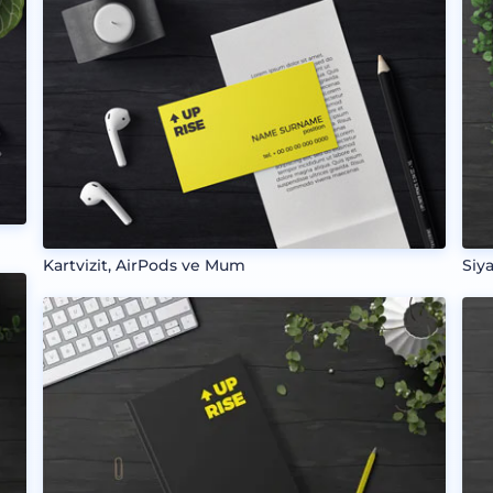
Kartvizit, AirPods ve Mum
Siy