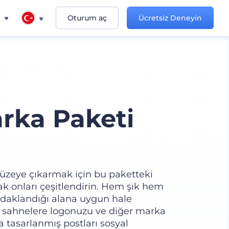
n
Oturum aç
Ücretsiz Deneyin
rka Paketi
 düzeye çıkarmak için bu paketteki
rak onları çeşitlendirin. Hem şık hem
 odaklandığı alana uygun hale
Bu sahnelere logonuzu ve diğer marka
a tasarlanmış postları sosyal