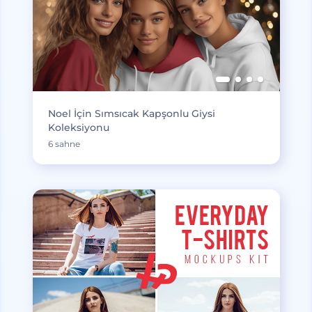
Noel İçin Sımsıcak Kapşonlu Giysi
Koleksiyonu
6 sahne