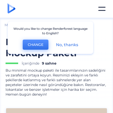
Mockuplar
Ürünler
Peçete Mockup
Would you like to change Renderforest language
to English?
Markalı Peçeteler
No, thanks
CHANGE
Mockup Paketi
İçeriğinde
9 sahne
Bu minimal mockup paketi ile tasarımlarınızın sadeliğini
ve zarafetini ortaya koyun. Resminizi ekleyin ve farklı
şekillerde katlanmış ve farklı sahnelerde yer alan
peçeteler üzerinde nasıl göründüğüne bakın. Restoranlar,
lokantalar ve benzer işletmeler için harika bir seçim.
Hemen bugün deneyin!