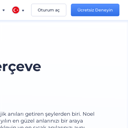
n
Oturum aç
Ücretsiz Deneyin
erçeve
jik anıları getiren şeylerden biri. Noel
ılın en güzel anlarınızı bir araya
ükleyin ve en sıcak anılarınızı aynı