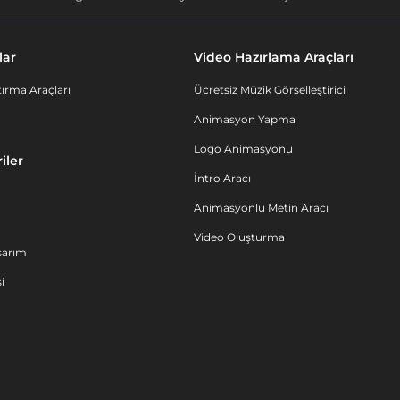
lar
Video Hazırlama Araçları
ırma Araçları
Ücretsiz Müzik Görselleştirici
Animasyon Yapma
Logo Animasyonu
iler
İntro Aracı
Animasyonlu Metin Aracı
Video Oluşturma
sarım
i