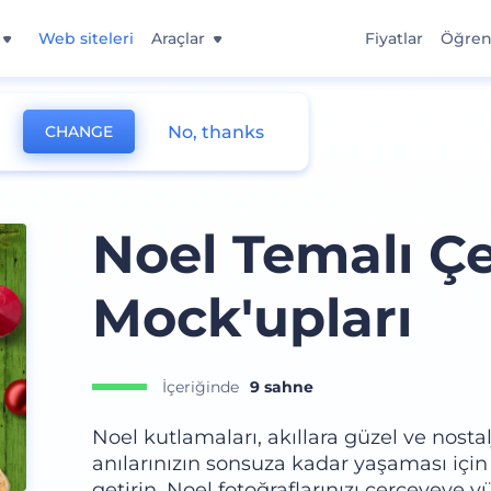
Web siteleri
Araçlar
Fiyatlar
Öğre
No, thanks
CHANGE
Noel Temalı Ç
Mock'upları
İçeriğinde
9 sahne
Noel kutlamaları, akıllara güzel ve nostal
anılarınızın sonsuza kadar yaşaması için y
getirin. Noel fotoğraflarınızı çerçeveye y