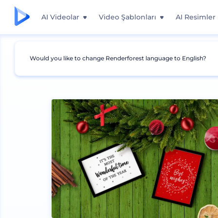
AI Videolar
Video Şablonları
AI Resimler
Would you like to change Renderforest language to English?
Mockuplar
İç Mimari
Çerçeve Mockup