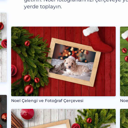
yerde toplayın.
Noel Çelengi ve Fotoğraf Çerçevesi
Noe