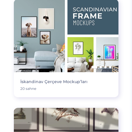
İskandinav Çerçeve Mockup’ları
20 sahne