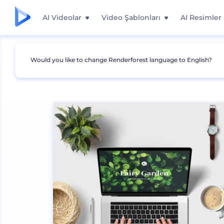
AI Videolar
Video Şablonları
AI Resimler
Would you like to change Renderforest language to English?
Mockuplar
Cihazlar
Laptop Mockup