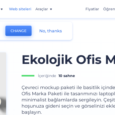
Web siteleri
Araçlar
Fiyatlar
Öğre
No, thanks
CHANGE
Ekolojik Ofis 
İçeriğinde
10 sahne
Çevreci mockup paketi ile basitlik içindek
Ofis Marka Paketi ile tasarımınızı laptopl
minimalist bağlamlarda sergileyin. Çeşitl
hoşunuza gideni seçin ve görselinizi 
başlayın.