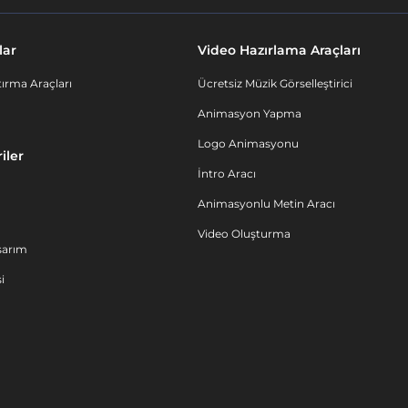
lar
Video Hazırlama Araçları
ırma Araçları
Ücretsiz Müzik Görselleştirici
Animasyon Yapma
Logo Animasyonu
iler
İntro Aracı
Animasyonlu Metin Aracı
Video Oluşturma
sarım
i