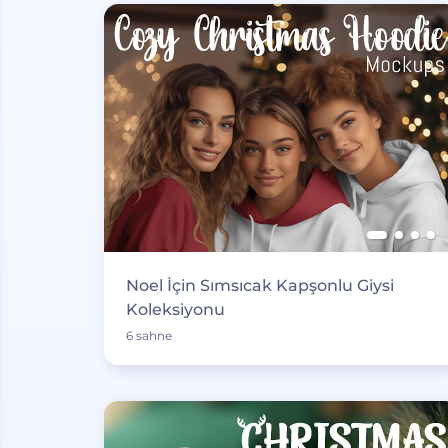
Noel İçin Sımsıcak Kapşonlu Giysi
Koleksiyonu
6 sahne