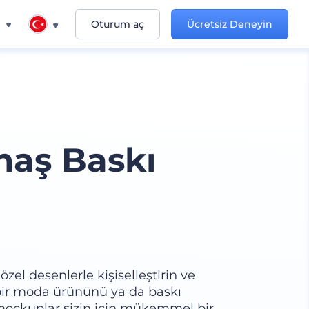
n
Oturum aç
Ücretsiz Deneyin
maş Baskı
el desenlerle kişiselleştirin ve
i bir moda ürününü ya da baskı
u mockuplar sizin için mükemmel bir