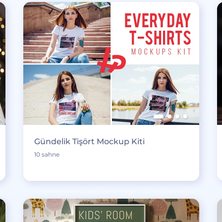
Gündelik Tişört Mockup Kiti
10 sahne