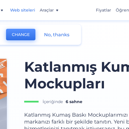
Web siteleri
Araçlar
Fiyatlar
Öğre
No, thanks
CHANGE
Katlanmış Ku
Mockupları
İçeriğinde
6 sahne
Katlanmış Kumaş Baskı Mockuplarımızı öz
markanızı farklı bir şekilde tanıtın. Yen
hizmetlerinizi tanıtmak istiyorsanız, b