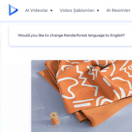
AI Videolar
Video Şablonları
AI Resimler
Would you like to change Renderforest language to English?
Mockuplar
İç Mimari
Çerçeve Mockup