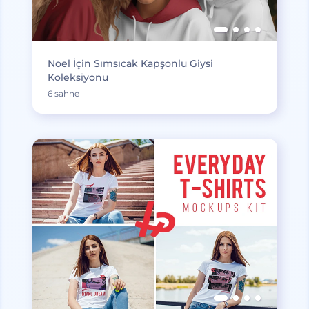
Noel İçin Sımsıcak Kapşonlu Giysi
Koleksiyonu
6 sahne