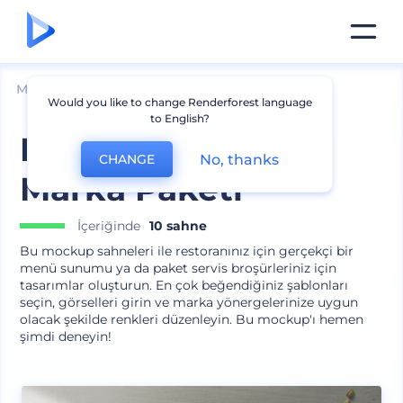
Mockuplar
Markalama
Menü Mockup
Would you like to change Renderforest language
to English?
Restoran Menüsü
No, thanks
CHANGE
Marka Paketi
İçeriğinde
10 sahne
Bu mockup sahneleri ile restoranınız için gerçekçi bir
menü sunumu ya da paket servis broşürleriniz için
tasarımlar oluşturun. En çok beğendiğiniz şablonları
seçin, görselleri girin ve marka yönergelerinize uygun
olacak şekilde renkleri düzenleyin. Bu mockup'ı hemen
şimdi deneyin!