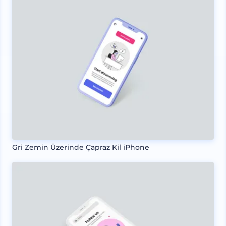
Gri Zemin Üzerinde Çapraz Kil iPhone