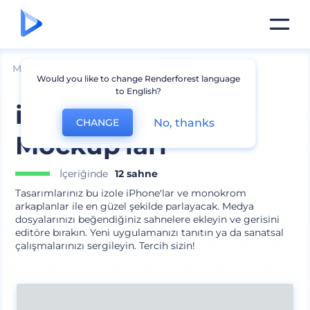
Mockuplar
Cihazlar
iPhone Mockup
Would you like to change Renderforest language
to English?
iPhone 12 Pro Kil
No, thanks
CHANGE
Mockup'ları
İçeriğinde
12 sahne
Tasarımlarınız bu izole iPhone'lar ve monokrom
arkaplanlar ile en güzel şekilde parlayacak. Medya
dosyalarınızı beğendiğiniz sahnelere ekleyin ve gerisini
editöre bırakın. Yeni uygulamanızı tanıtın ya da sanatsal
çalışmalarınızı sergileyin. Tercih sizin!