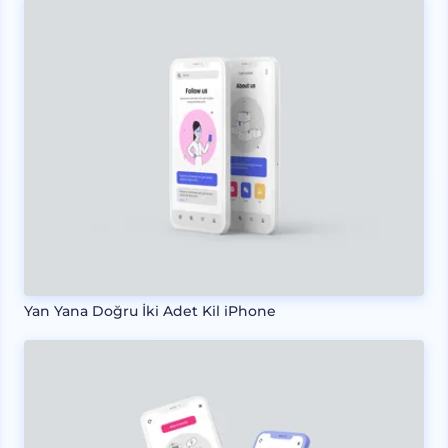
Yan Yana Doğru İki Adet Kil iPhone