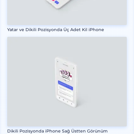
Yatar ve Dikili Pozisyonda Üç Adet Kil iPhone
Dikili Pozisyonda iPhone Sağ Üstten Görünüm