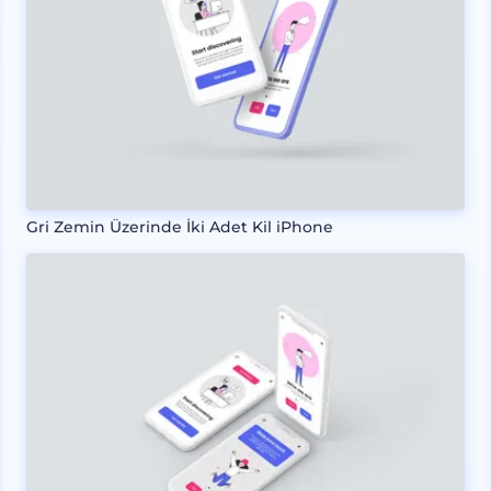
Gri Zemin Üzerinde İki Adet Kil iPhone