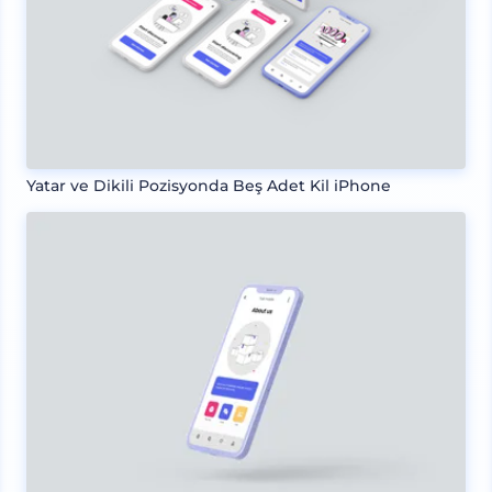
Yatar ve Dikili Pozisyonda Beş Adet Kil iPhone