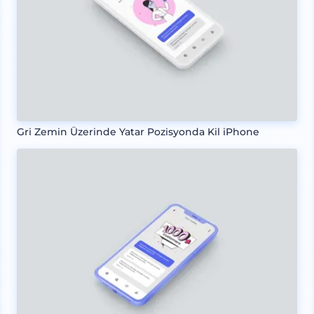
Gri Zemin Üzerinde Yatar Pozisyonda Kil iPhone