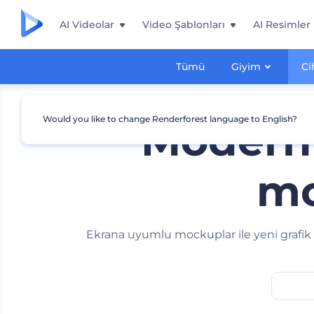
AI Videolar
Video Şablonları
AI Resimler
Tümü
Giyim
Ci
Would you like to change Renderforest language to English?
Modern 
mo
Ekrana uyumlu mockuplar ile yeni grafik 