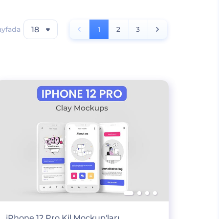
ayfada
18
1
2
3
iPhone 12 Pro Kil Mockup'ları