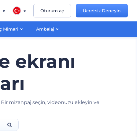
n
Oturum aç
Ücretsiz Deneyin
İç Mimari
Ambalaj
e ekranı
arı
 Bir mizanpaj seçin, videonuzu ekleyin ve