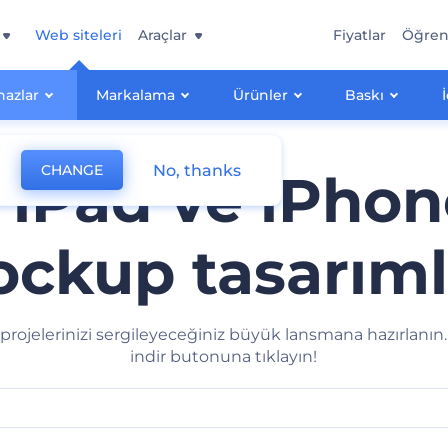
Web siteleri
Araçlar
Fiyatlar
Öğre
hazlar
Markalama
Ürünler
Baskı
No, thanks
CHANGE
iPad ve iPhon
ckup tasarıml
projelerinizi sergileyeceğiniz büyük lansmana hazırlanın.
indir butonuna tıklayın!