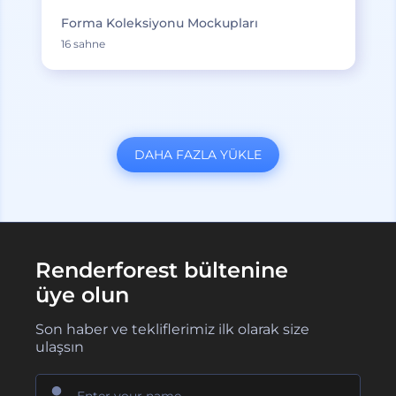
Forma Koleksiyonu Mockupları
16 sahne
DAHA FAZLA YÜKLE
Renderforest bültenine
üye olun
Son haber ve tekliflerimiz ilk olarak size
ulaşsın