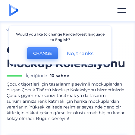
Mockuplar
Giyim
Tişört Mockup
Would you like to change Renderforest language
to English?
Çocuk Tişörtü
No, thanks
CHANGE
Mockup Koleksiyonu
İçeriğinde
10 sahne
Çocuk tişörtleri için tasarlanmış sevimli mockuplardan
oluşan Çocuk Tişörtü Mockup Koleksiyonu hizmetinizde.
Çocuk giyim markanızı tanıtmak ya da tasarım
sunumlarınıza renk katmak için harika mockuplardan
yararlanın. Yüksek kalitede resimler sayesinde genç bir
kitle için dikkat çeken görseller oluşturmak hiç bu kadar
kolay olmadı. Bugün deneyin!