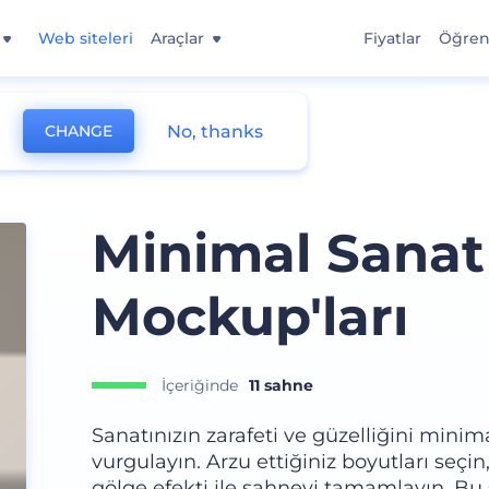
Web siteleri
Araçlar
Fiyatlar
Öğre
No, thanks
CHANGE
Minimal Sanat
Mockup'ları
İçeriğinde
11 sahne
Sanatınızın zarafeti ve güzelliğini mini
vurgulayın. Arzu ettiğiniz boyutları seçin,
gölge efekti ile sahneyi tamamlayın. Bu