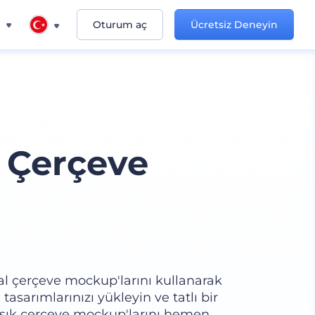
n
Oturum aç
Ücretsiz Deneyin
 Çerçeve
mal çerçeve mockup'larını kullanarak
 tasarımlarınızı yükleyin ve tatlı bir
 şık çerçeve mockup'larını hemen