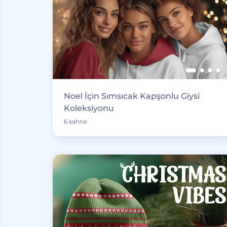
Noel İçin Sımsıcak Kapşonlu Giysi
Koleksiyonu
6 sahne