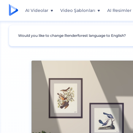
AI Videolar
Video Şablonları
AI Resimler
Would you like to change Renderforest language to English?
Mockuplar
İç Mimari
Çerçeve Mockup