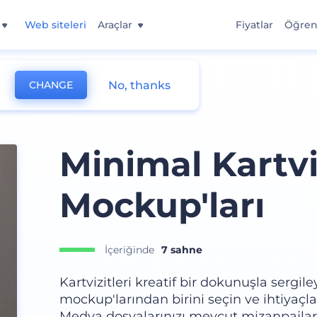
Web siteleri
Araçlar
Fiyatlar
Öğre
No, thanks
CHANGE
Minimal Kartvi
Mockup'ları
İçeriğinde
7 sahne
Kartvizitleri kreatif bir dokunuşla sergiley
mockup'larından birini seçin ve ihtiyaçl
Medya dosyalarınızı mevcut mizanpajlara 