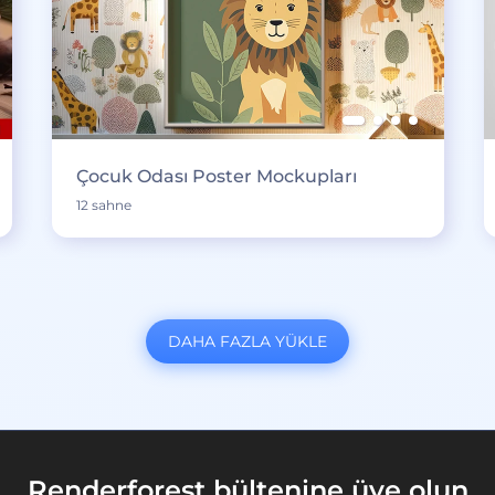
Çocuk Odası Poster Mockupları
12 sahne
DAHA FAZLA YÜKLE
Renderforest bültenine üye olun