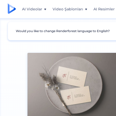
AI Videolar
Video Şablonları
AI Resimler
Would you like to change Renderforest language to English?
Mockuplar
Baskı
Kartvizit Mockup