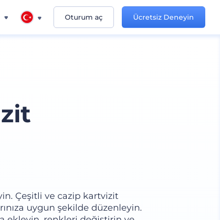
n
Oturum aç
Ücretsiz Deneyin
zit
in. Çeşitli ve cazip kartvizit
arınıza uygun şekilde düzenleyin.
ekleyin, renkleri değiştirin ve