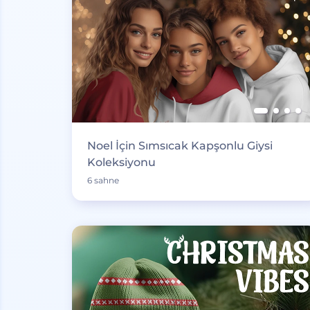
Noel İçin Sımsıcak Kapşonlu Giysi
Koleksiyonu
6 sahne