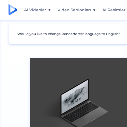
AI Videolar
Video Şablonları
AI Resimler
Would you like to change Renderforest language to English?
Mockuplar
Cihazlar
Laptop Mockup