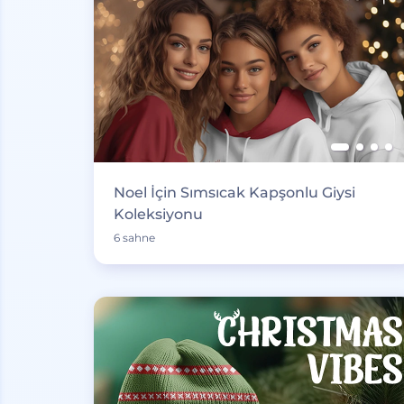
Noel İçin Sımsıcak Kapşonlu Giysi
Koleksiyonu
6 sahne