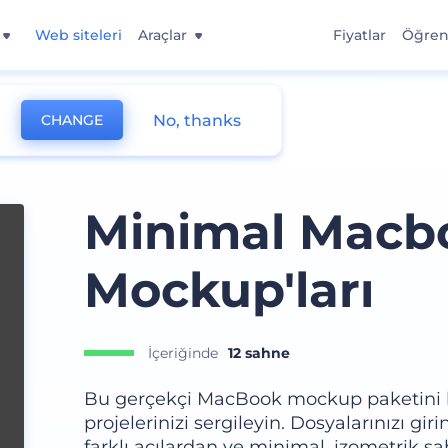
Web siteleri
Araçlar
Fiyatlar
Öğre
No, thanks
CHANGE
Minimal Macb
Mockup'ları
İçeriğinde
12 sahne
Bu gerçekçi MacBook mockup paketini ku
projelerinizi sergileyin. Dosyalarınızı giri
farklı açılardan ve minimal, izometrik 