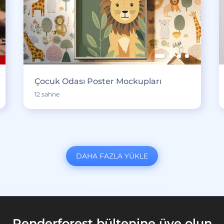
Çocuk Odası Poster Mockupları
12 sahne
DAHA FAZLA YÜKLE
Renderforest bültenine üye olun