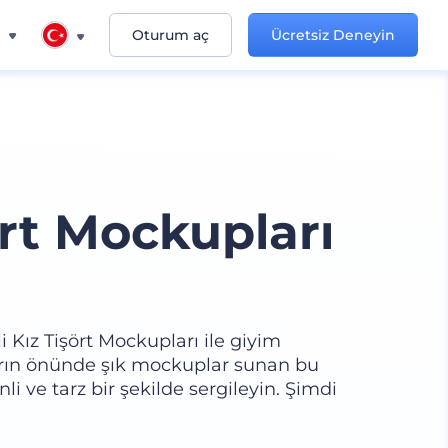
n
Oturum aç
Ücretsiz Deneyin
ört Mockupları
 Kız Tişört Mockupları ile giyim
ların önünde şık mockuplar sunan bu
nli ve tarz bir şekilde sergileyin. Şimdi