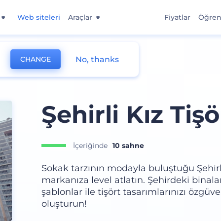
Web siteleri
Araçlar
Fiyatlar
Öğre
No, thanks
CHANGE
Şehirli Kız Tiş
İçeriğinde
10 sahne
Sokak tarzının modayla buluştuğu Şehirli
markanıza level atlatın. Şehirdeki bina
şablonlar ile tişört tasarımlarınızı özgüve
oluşturun!