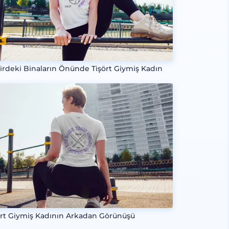
irdeki Binaların Önünde Tişört Giymiş Kadın
ört Giymiş Kadının Arkadan Görünüşü