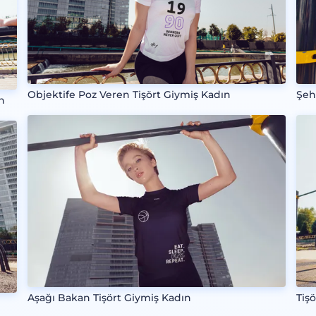
Objektife Poz Veren Tişört Giymiş Kadın
Şeh
n
Aşağı Bakan Tişört Giymiş Kadın
Tiş