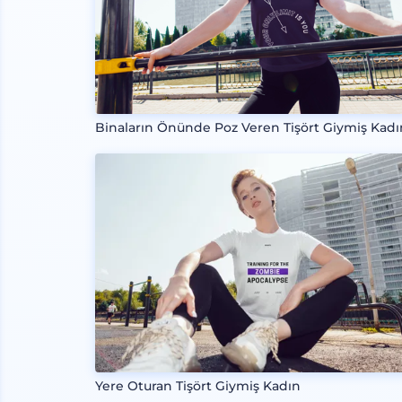
Binaların Önünde Poz Veren Tişört Giymiş Kadı
Yere Oturan Tişört Giymiş Kadın