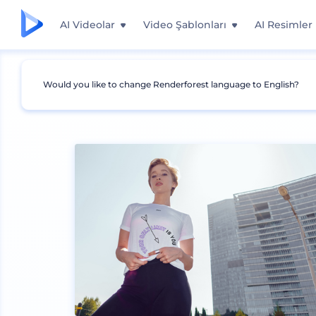
AI Videolar
Video Şablonları
AI Resimler
Would you like to change Renderforest language to English?
Mockuplar
Giyim
Tişört Mockup