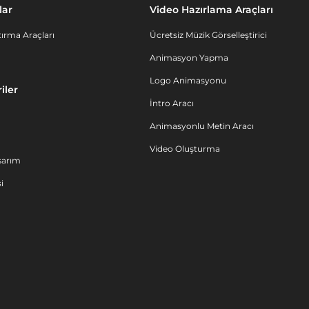
lar
Video Hazırlama Araçları
ırma Araçları
Ücretsiz Müzik Görselleştirici
Animasyon Yapma
Logo Animasyonu
iler
İntro Aracı
Animasyonlu Metin Aracı
Video Oluşturma
sarım
i