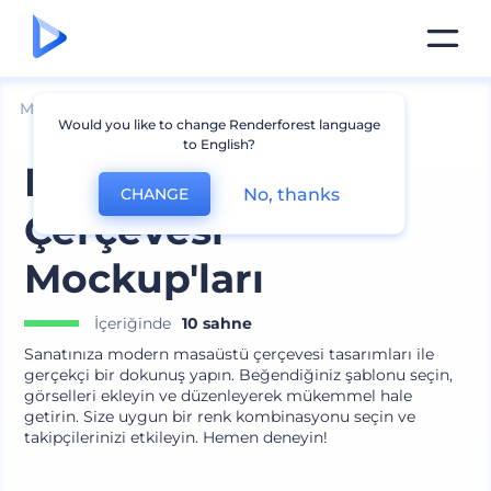
Mockuplar
İç Mimari
Çerçeve Mockup
Would you like to change Renderforest language
to English?
Modern Masa
No, thanks
CHANGE
Çerçevesi
Mockup'ları
İçeriğinde
10 sahne
Sanatınıza modern masaüstü çerçevesi tasarımları ile
gerçekçi bir dokunuş yapın. Beğendiğiniz şablonu seçin,
görselleri ekleyin ve düzenleyerek mükemmel hale
getirin. Size uygun bir renk kombinasyonu seçin ve
takipçilerinizi etkileyin. Hemen deneyin!