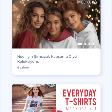
Noel İçin Sımsıcak Kapşonlu Giysi
Koleksiyonu
6 sahne