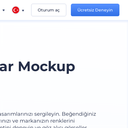
n
Oturum aç
Ücretsiz Deneyin
lar Mockup
arımlarınızı sergileyin. Beğendiğiniz
nızı ve markanızın renklerini
tini deneyin ve göz alıcı görseller