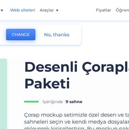
Web siteleri
Araçlar
Fiyatlar
Öğre
No, thanks
CHANGE
Desenli Çorap
Paketi
İçeriğinde
9 sahne
Çorap mockup setimizle özel desen ve tas
sahneleri seçin ve kendi medya dosyaları
ekleyerek kişiselleştirin. Bu mockup pake