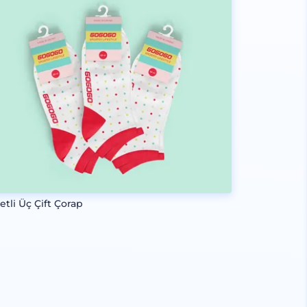
etli Üç Çift Çorap