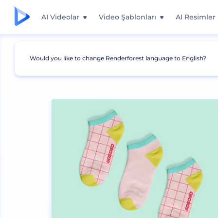
AI Videolar
Video Şablonları
AI Resimler
Would you like to change Renderforest language to English?
Mockuplar
Giyim
Çorap Mockup