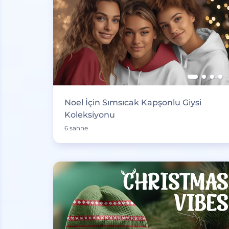
Noel İçin Sımsıcak Kapşonlu Giysi
Koleksiyonu
6 sahne