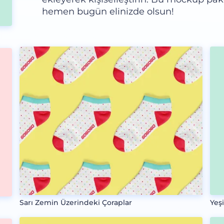
hemen bugün elinizde olsun!
Sarı Zemin Üzerindeki Çoraplar
Yeş