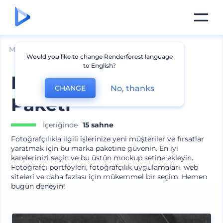
Mockuplar
Cihazlar
Laptop Mockup
Would you like to change Renderforest language
to English?
Fotoğrafçı Marka
No, thanks
CHANGE
Paketi
İçeriğinde
15 sahne
Fotoğrafçılıkla ilgili işlerinize yeni müşteriler ve fırsatlar
yaratmak için bu marka paketine güvenin. En iyi
karelerinizi seçin ve bu üstün mockup setine ekleyin.
Fotoğrafçı portföyleri, fotoğrafçılık uygulamaları, web
siteleri ve daha fazlası için mükemmel bir seçim. Hemen
bugün deneyin!