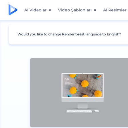
AI Videolar
Video Şablonları
AI Resimler
Would you like to change Renderforest language to English?
Mockuplar
Cihazlar
Masaüstü Mockup