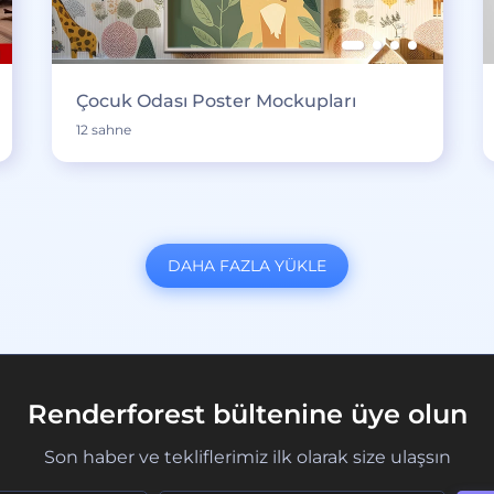
Çocuk Odası Poster Mockupları
12 sahne
DAHA FAZLA YÜKLE
Renderforest bültenine üye olun
Son haber ve tekliflerimiz ilk olarak size ulaşsın