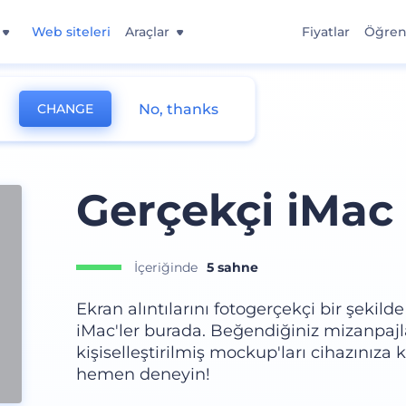
Web siteleri
Araçlar
Fiyatlar
Öğre
No, thanks
CHANGE
Gerçekçi iMac
İçeriğinde
5 sahne
Ekran alıntılarını fotogerçekçi bir şekil
iMac'ler burada. Beğendiğiniz mizanpajlar
kişiselleştirilmiş mockup'ları cihazınıza
hemen deneyin!