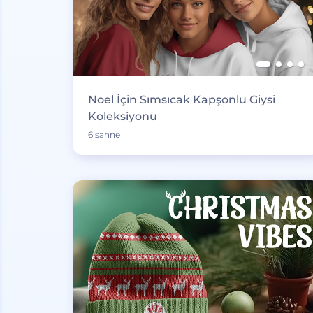
Noel İçin Sımsıcak Kapşonlu Giysi
Koleksiyonu
6 sahne