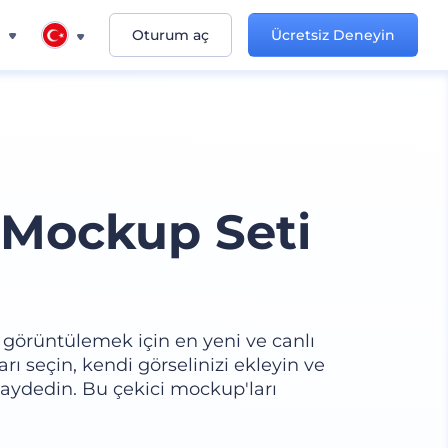
n
Oturum aç
Ücretsiz Deneyin
 Mockup Seti
de görüntülemek için en yeni ve canlı
ı seçin, kendi görselinizi ekleyin ve
 kaydedin. Bu çekici mockup'ları