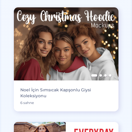
Noel İçin Sımsıcak Kapşonlu Giysi
Koleksiyonu
6 sahne