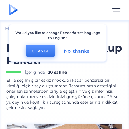
Mockuplar
Markalama
Kırtasiye Mockup
Would you like to change Renderforest language
to English?
Eskiz Defteri Mockup
No, thanks
CHANGE
Paketi
İçeriğinde
20 sahne
El ile seçilmiş bir eskiz mockup’ı kadar benzersiz bir
kimliği hiçbir şey oluşturamaz. Tasarımınızın estetiğini
önerilen sahnelerden biriyle eşleştirin ve çizimlerinizi,
çalışmalarınızı ve eskizlerinizi gün yüzüne çıkarın. Görseli
yükleyin ve keyifli bir süreç sonunda eserlerinizin dikkat
çekmesini sağlayın!