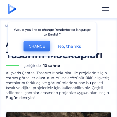
Mockuplar
Giyim
Diğer Giysi Mockupları
Would you like to change Renderforest language
to English?
Alışveriş Çantası
No, thanks
CHANGE
Tasarım Mockupları
İçeriğinde
10 sahne
Alışveriş Çantası Tasarım Mockupları ile projeleriniz için
çarpıcı görseller oluşturun. Yüksek çözünürlüklü alışveriş
çantalarını farklı açı ve görünümlerle sunan bu paketi
basılı ve dijital projeleriniz için kullanabilirsiniz. Çeşitli
stillerdeki çantalar arasından projenize uygun olanı seçin.
Bugün deneyin!