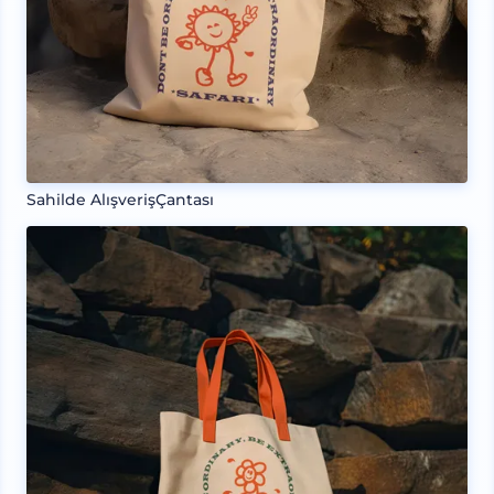
Sahilde AlışverişÇantası