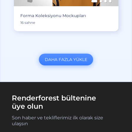
Forma Koleksiyonu Mockupları
16 sahne
DAHA FAZLA YÜKLE
Renderforest bültenine
üye olun
Son haber ve tekliflerimiz ilk olarak size
ulaşsın