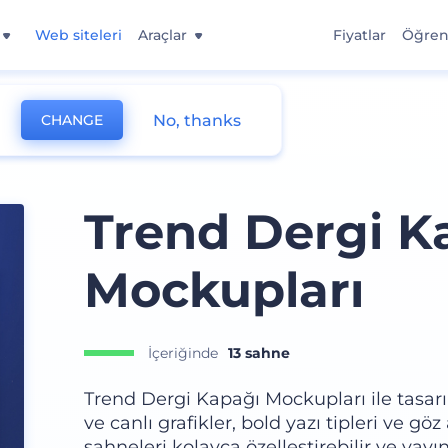
Web siteleri
Araçlar
Fiyatlar
Öğre
No, thanks
CHANGE
Trend Dergi K
Mockupları
İçeriğinde
13 sahne
Trend Dergi Kapağı Mockupları ile tasarım
ve canlı grafikler, bold yazı tipleri ve gö
sahneleri kolayca özelleştirebilir ve yayın