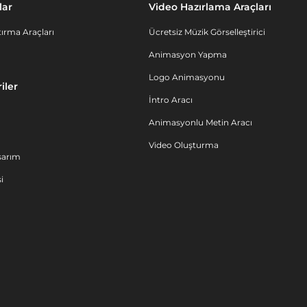
lar
Video Hazırlama Araçları
ırma Araçları
Ücretsiz Müzik Görselleştirici
Animasyon Yapma
Logo Animasyonu
iler
İntro Aracı
Animasyonlu Metin Aracı
Video Oluşturma
sarım
i