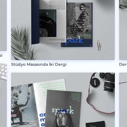
si
Stüdyo Masasında İki Dergi
Der