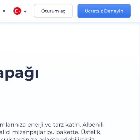
n
Oturum aç
Ücretsiz Deneyin
apağı
larınıza enerji ve tarz katın. Albenili
z alıcı mizanpajlar bu pakette. Üstelik,
cılık tarzınıza adapte edebilirsiniz.