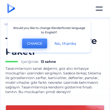
Mockuplar
Cihazlar
Tablet Mockup
Would you like to change Renderforest language
to English?
Tek Renkli Kırtasiye
No, thanks
CHANGE
Paketi
İçeriğinde
13 sahne
Tasarımlarnızın sanat değerini, göz alıcı kırtasiye
mockup'ları üzerinden sergileyin. Sadece birkaç tıklama
ile görsellerinizin zarflar, kartvizitler, defterler, panolar,
mobil cihazlar gibi farklı nesneler üzerinde belirmesini
sağlayın. Tasarımlarınıza kendisini gösterme fırsatı
tanıtın. Bu mockup'ları şimdi deneyin!