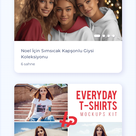
Noel İçin Sımsıcak Kapşonlu Giysi
Koleksiyonu
6 sahne