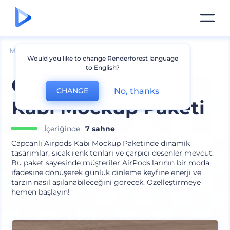
Mockuplar
Cihazlar
Cİhaz Aksesuarı Mockup
Would you like to change Renderforest language
to English?
Capcanlı Airpods
No, thanks
CHANGE
Kabı Mockup Paketi
İçeriğinde
7 sahne
Capcanlı Airpods Kabı Mockup Paketinde dinamik
tasarımlar, sıcak renk tonları ve çarpıcı desenler mevcut.
Bu paket sayesinde müşteriler AirPods'larının bir moda
ifadesine dönüşerek günlük dinleme keyfine enerji ve
tarzın nasıl aşılanabileceğini görecek. Özelleştirmeye
hemen başlayın!