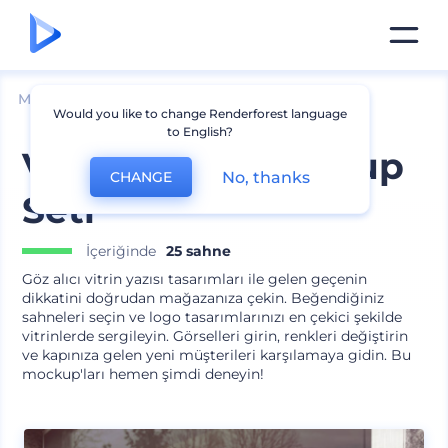
Mockuplar
Markalama
Logo Mockup
Would you like to change Renderforest language
to English?
Vitrin Yazısı Mockup
No, thanks
CHANGE
Seti
İçeriğinde
25 sahne
Göz alıcı vitrin yazısı tasarımları ile gelen geçenin
dikkatini doğrudan mağazanıza çekin. Beğendiğiniz
sahneleri seçin ve logo tasarımlarınızı en çekici şekilde
vitrinlerde sergileyin. Görselleri girin, renkleri değiştirin
ve kapınıza gelen yeni müşterileri karşılamaya gidin. Bu
mockup'ları hemen şimdi deneyin!