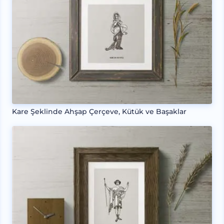
Kare Şeklinde Ahşap Çerçeve, Kütük ve Başaklar