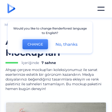
Mockuplar
İç Mimari
Çerçeve Mockup
Would you like to change Renderforest language
to English?
Ahşap Çerçeve
No, thanks
CHANGE
Mockup'ları
İçeriğinde
7 sahne
Ahşap çerçeve mockup'ları koleksiyonumuz ile sanat
eserlerinize estetik bir görünüm kazandırın. Medya
dosyalarınızı beğendiğiniz tasarımlara ekleyin ve renk
paletiniz ile sahneleri tamamlayın. Bu mockup paketini
hemen bugün deneyin!