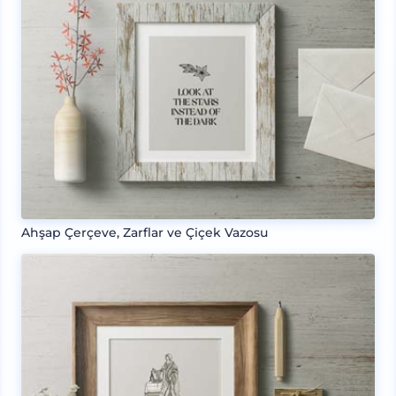
Ahşap Çerçeve, Zarflar ve Çiçek Vazosu