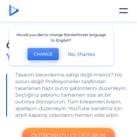
Would you like to change Renderforest language
to English?
Özel Bir Kapanış İçin
YouTube Outro Aracı
No, thanks
CHANGE
Tasarım becerilerine sahip değil misiniz? Hiç
sorun değil! Profesyoneller tarafından
tasarlanan hazır outro şablonlarını düzenleyin.
Seçtiğiniz şablonu tamamen size ait bir
outroya dönüştürün. Tüm bileşenleri kırpın,
ayarlayın, düzenleyin. YouTube kanalınız için
etkili kapanış videolarını hemen elde edin!
OUTRONUZU OLUŞTURUN