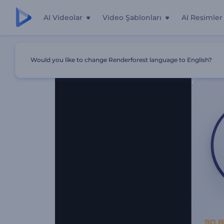
AI Videolar
Video Şablonları
AI Resimler
Ana Sayfa
Şablonlar
3D Soyut Şekiller İntro
Would you like to change Renderforest language to English?