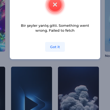
Bir şeyler yanlış gitti. Something went
wrong. Failed to fetch
Got it
Soyut Glitch Küreler İntro
Hareketli Noktalar Logo Gösterimi