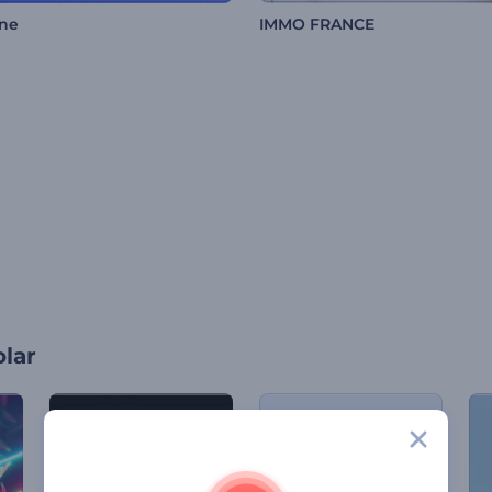
ine
IMMO FRANCE
olar