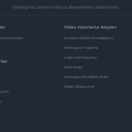
Dilediğiniz zaman kolayca abonelikten çıkabilirsiniz.
lar
Video Hazırlama Araçları
ırma Araçları
Ücretsiz Müzik Görselleştirici
Animasyon Yapma
Logo Animasyonu
iler
İntro Aracı
Animasyonlu Metin Aracı
Video Oluşturma
sarım
i