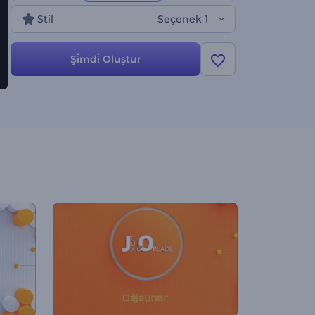
Stil
Seçenek 1
Şi̇mdi̇ Oluştur