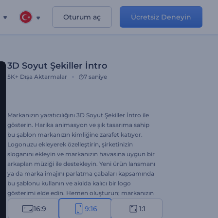
Oturum aç
Ücretsiz Deneyin
3D Soyut Şekiller İntro
5K+
Dışa Aktarmalar
7 saniye
Markanızın yaratıcılığını 3D Soyut Şekiller İntro ile
gösterin. Harika animasyon ve şık tasarıma sahip
bu şablon markanızın kimliğine zarafet katıyor.
Logonuzu ekleyerek özelleştirin, şirketinizin
sloganını ekleyin ve markanızın havasına uygun bir
arkaplan müziği ile destekleyin. Yeni ürün lansmanı
ya da marka imajını parlatma çabaları kapsamında
bu şablonu kullanın ve akılda kalıcı bir logo
gösterimi elde edin. Hemen oluşturun; markanızın
başarısı için yaratıcılığınızı konuşturun!
16:9
9:16
1:1