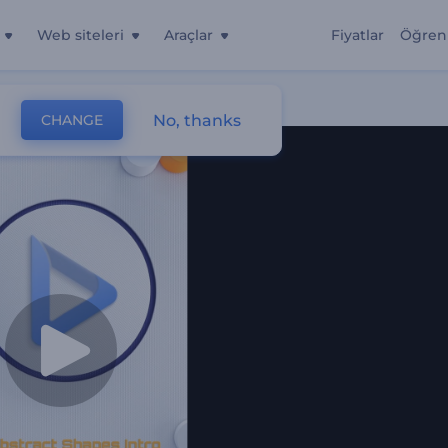
Web siteleri
Araçlar
Fiyatlar
Öğren
No, thanks
CHANGE