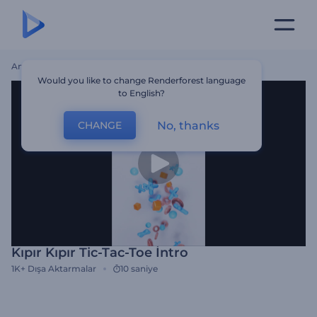
Ana Sayfa
Şablonlar
Kıpır Kıpır Tic-Tac-Toe İntro
Would you like to change Renderforest language
to English?
No, thanks
CHANGE
Kıpır Kıpır Tic-Tac-Toe İntro
1K+
Dışa Aktarmalar
10 saniye