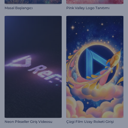
Masal Başlangıcı
Pink Valley Logo Tanıtımı
Neon Pikseller Giriş Videosu
Çizgi Film Uzay Roketi Girişi