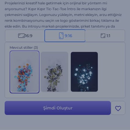
Projelerinizi kreatif hale getirmek için orijinal bir yöntem mi
arıyorsunuz? Kıpır Kıpır Tic-Tac-Toe İntro ile markanızın ilgi
çekmesini sağlayın. Logonuzu yükleyin, metni ekleyin, arzu ettiğiniz
renk kombinasyonunu seçin ve logo gösterimini birkaç tıklama ile
elde edin. Bu introyu markalı projelerinizde, şirket tanıtımı ya da
sunumlarında giriş videosu olarak, TV reklamlarında, YouTube
16:9
9:16
1:1
intro/outrolarında vs. kullanabilirsiniz. Projelerinizi herkes konuşsun,
hedef kitlenizde heyecan oluşsun. Bu şablonu bugün deneyin!
Mevcut stiller
(3)
Şi̇mdi̇ Oluştur