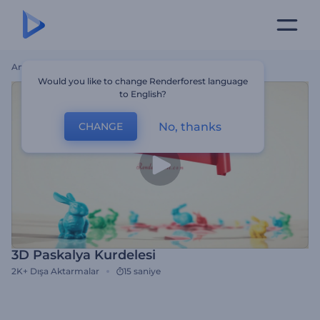
Ana Sayfa
Şablonlar
3D Paskalya Kurdelesi
Would you like to change Renderforest language
to English?
No, thanks
CHANGE
3D Paskalya Kurdelesi
2K+
Dışa Aktarmalar
15 saniye