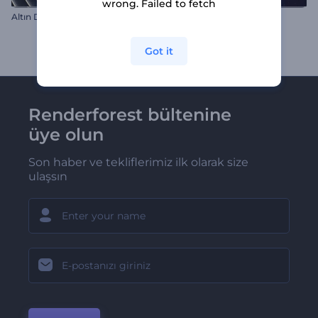
wrong. Failed to fetch
Altın Dalgalar Giriş Videosu
Renkli Sıvı İntro
Got it
Renderforest bültenine
üye olun
Son haber ve tekliflerimiz ilk olarak size
ulaşsın