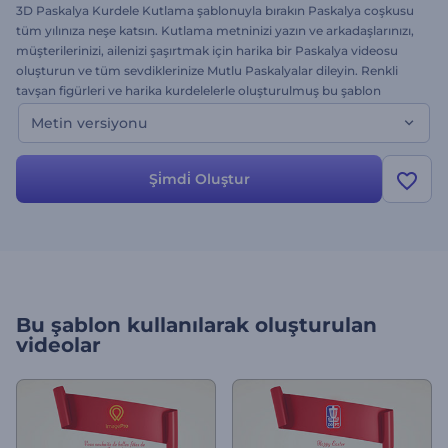
3D Paskalya Kurdele Kutlama şablonuyla bırakın Paskalya coşkusu
tüm yılınıza neşe katsın. Kutlama metninizi yazın ve arkadaşlarınızı,
müşterilerinizi, ailenizi şaşırtmak için harika bir Paskalya videosu
oluşturun ve tüm sevdiklerinize Mutlu Paskalyalar dileyin. Renkli
tavşan figürleri ve harika kurdelelerle oluşturulmuş bu şablon
metninizi reklamlar, sunumlar, tatil ve sezon kutlamaları, Paskalya,
Metin versiyonu
doğum günü partisi, özel etkinlikler ve daha fazlası için harika bir
şekilde sunar. Bu, şablonun metin versiyonudur. Hemen deneyin -
ücretsiz!
Şi̇mdi̇ Oluştur
Bu şablon kullanılarak oluşturulan
videolar