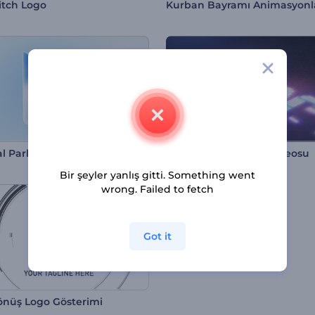
litch Logo
Kurban Bayramı Animasyonl
Minimal Parlayan Logo Gösterimi
Neon Pikseller Giriş Videosu
Bir şeyler yanlış gitti. Something went
wrong. Failed to fetch
Got it
Dönüş Logo Gösterimi