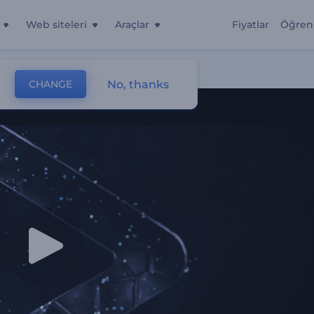
Web siteleri
Araçlar
Fiyatlar
Öğren
No, thanks
CHANGE