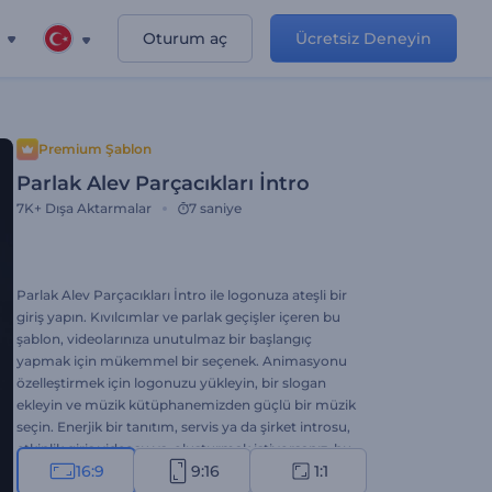
Oturum aç
Ücretsiz Deneyin
Premium Şablon
Parlak Alev Parçacıkları İntro
7K+
Dışa Aktarmalar
7 saniye
Parlak Alev Parçacıkları İntro ile logonuza ateşli bir
giriş yapın. Kıvılcımlar ve parlak geçişler içeren bu
şablon, videolarınıza unutulmaz bir başlangıç
yapmak için mükemmel bir seçenek. Animasyonu
özelleştirmek için logonuzu yükleyin, bir slogan
ekleyin ve müzik kütüphanemizden güçlü bir müzik
seçin. Enerjik bir tanıtım, servis ya da şirket introsu,
etkinlik giriş videosu vs. oluşturmak istiyorsanız, bu
16:9
9:16
1:1
şablon sizin için en iyi çözüm. Hemen oluşturun!