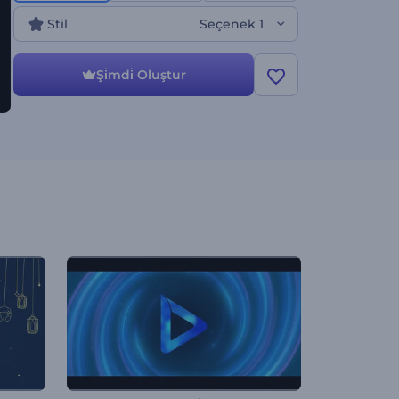
Stil
Seçenek 1
Şi̇mdi̇ Oluştur