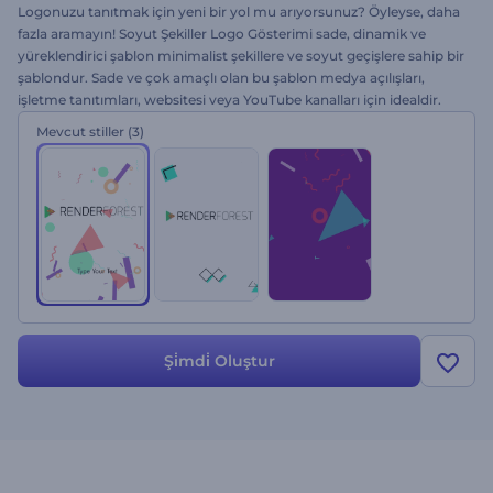
Logonuzu tanıtmak için yeni bir yol mu arıyorsunuz? Öyleyse, daha
fazla aramayın! Soyut Şekiller Logo Gösterimi sade, dinamik ve
yüreklendirici şablon minimalist şekillere ve soyut geçişlere sahip bir
şablondur. Sade ve çok amaçlı olan bu şablon medya açılışları,
işletme tanıtımları, websitesi veya YouTube kanalları için idealdir.
Logonuzu kolayca yükleyin, metninizi yazın, kendi renklerinizi seçin
Mevcut stiller
(3)
ve Önizleme tuşuna tıklayın. Hemen deneyin - ücretsiz!
Şi̇mdi̇ Oluştur