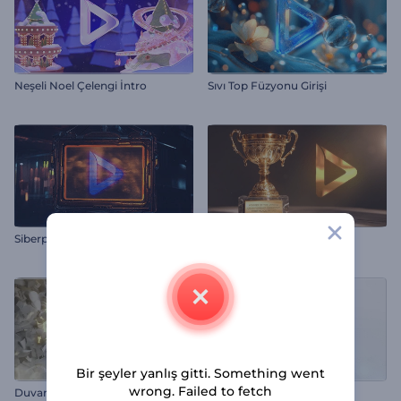
Neşeli Noel Çelengi İntro
Sıvı Top Füzyonu Girişi
Siberpunk Tabelası Girişi
Altın Kupa Ödülü Tanıtımı
Bir şeyler yanlış gitti. Something went
wrong. Failed to fetch
Duvar Patlaması Logo
Minimal Hatlar İntro