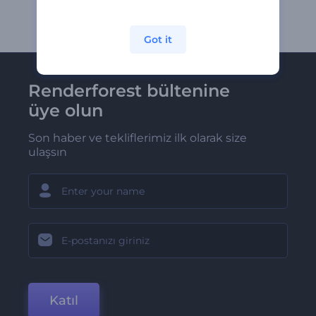
Got it
Renderforest bültenine
üye olun
Son haber ve tekliflerimiz ilk olarak size
ulaşsın
Katıl