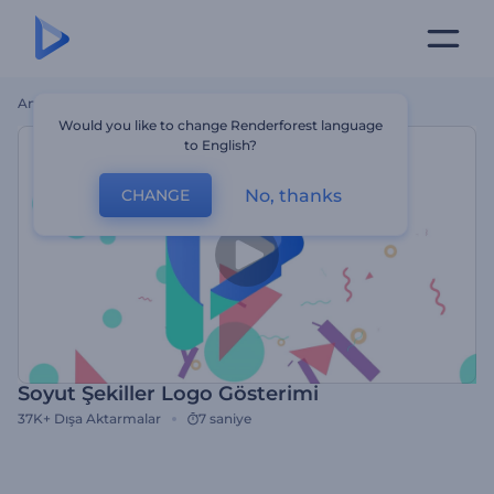
Ana Sayfa
Şablonlar
Soyut Şekiller Logo Gösterimi
Would you like to change Renderforest language
to English?
No, thanks
CHANGE
Soyut Şekiller Logo Gösterimi
37K+
Dışa Aktarmalar
7 saniye