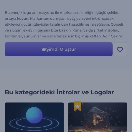
Bu enerjik logo animasyonu ile markanızın kimliğini güçlü şekilde
ortaya koyun. Markanızın damgasını yaşıyan yeni intronuzdaki
etkileyici gücün izleyiciler tarafından hissedilmesini sağlayın. Görseli
ve sloganı ekleyin, gerisini bize bırakın. Kanal ya da şirket introları,
tanıtımlar, sunumlar ve daha fazlası için biçilmiş kaftan. Ağır Çekim
Su Sıçratma Logo Gösterimini kullanarak projelerinize güçlü bir
başlangıç yapın. Şimdi deneyin!
Şi̇mdi̇ Oluştur
Bu kategorideki
İntrolar ve Logolar