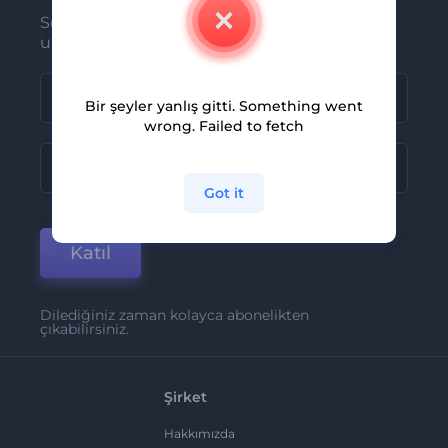
Son haber ve tekliflerimiz ilk olarak size
ulaşsın
Bir şeyler yanlış gitti. Something went
wrong. Failed to fetch
Got it
Katıl
Dilediğiniz zaman kolayca abonelikten
çıkabilirsiniz.
Şirket
Hakkımızda