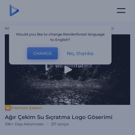
Ana Sayfa
Şablonlar
Ağır Çekim Su Sıçratma Logo Göserimi
Would you like to change Renderforest language
to English?
No, thanks
CHANGE
Premium Şablon
Ağır Çekim Su Sıçratma Logo Göserimi
29K+
Dışa Aktarmalar
7 saniye