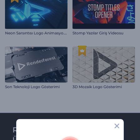
N
eon Sarsıntısı Logo Animasyonu
Stomp Yazılar Giriş Videosu
Son Teknoloji Logo Gösterimi
3D Mozaik Logo Gösterimi
Renderforest bültenine
üye olun