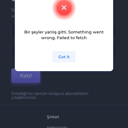
Son haber ve tekliflerimiz ilk olarak size
ulaşsın
Bir şeyler yanlış gitti. Something went
wrong. Failed to fetch
Got it
Katıl
Dilediğiniz zaman kolayca abonelikten
çıkabilirsiniz.
Şirket
Hakkımızda