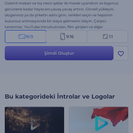
Gizemli mekan ve loş neon ışıklar ile merak uyandırın ve logonuz
görünene kadar heyecanı yavaş yavaş artırın. Görseli yükleyin,
sloganınızı ya da şirketin adını girin, renkleri seçin ve hepsinin
kusursuz animasyonda bir araya gelmesini izleyin. Çarpıcı
tanıtımlar, YouTube intro/outroları, film girişleri ve diğer
projelerinizde kullanın. Hemen deneyin!
16:9
9:16
1:1
Şi̇mdi̇ Oluştur
Bu kategorideki
İntrolar ve Logolar