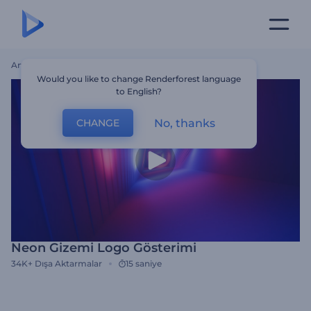
Ana Sayfa
Şablonlar
Neon Gizemi Logo Gösterimi
Would you like to change Renderforest language
to English?
No, thanks
CHANGE
Neon Gizemi Logo Gösterimi
34K+
Dışa Aktarmalar
15 saniye