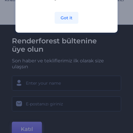
Got it
Renderforest bültenine
üye olun
Son haber ve tekliflerimiz ilk olarak size
ulaşsın
Katıl