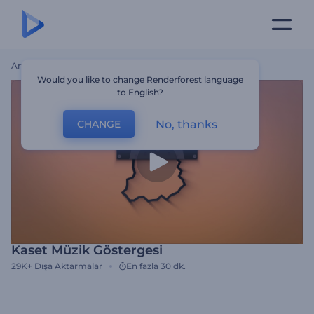
Ana Sayfa
Şablonlar
Kaset Müzik Göstergesi
Would you like to change Renderforest language
to English?
No, thanks
CHANGE
Kaset Müzik Göstergesi
29K+
Dışa Aktarmalar
En fazla 30 dk.