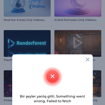
Noel Kar Küresi Giriş Videosu
Kristal Ramazan Giriş Videosu
Plazma Enerji Logosu
Sanat Müzesi Logo Gösterimi
Bir şeyler yanlış gitti. Something went
Fintech Logo Gösterimi
Tasarımcının Eskiz Defteri Giriş
wrong. Failed to fetch