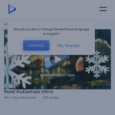
Ana Sayfa
Şablonlar
Noel Kutlaması Intro
Would you like to change Renderforest language
to English?
No, thanks
CHANGE
Noel Kutlaması Intro
16K+
Dışa Aktarmalar
15 saniye