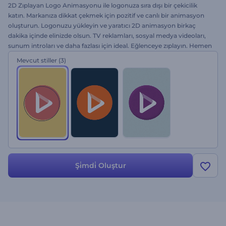
2D Zıplayan Logo Animasyonu ile logonuza sıra dışı bir çekicilik
katın. Markanıza dikkat çekmek için pozitif ve canlı bir animasyon
oluşturun. Logonuzu yükleyin ve yaratıcı 2D animasyon birkaç
dakika içinde elinizde olsun. TV reklamları, sosyal medya videoları,
sunum introları ve daha fazlası için ideal. Eğlenceye zıplayın. Hemen
şimdi ücretsiz olarak deneyin!
Mevcut stiller
(3)
Şi̇mdi̇ Oluştur