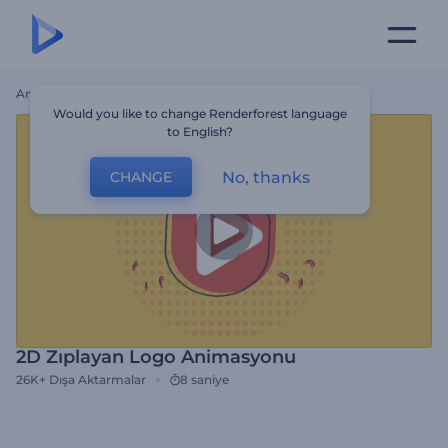
Ana Sayfa
Şablonlar
2D Zıplayan Logo Animasyonu
Would you like to change Renderforest language
to English?
No, thanks
CHANGE
2D Zıplayan Logo Animasyonu
26K+
Dışa Aktarmalar
8 saniye