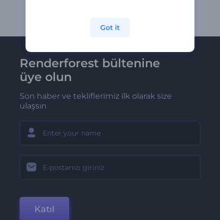
Got it
Renderforest bültenine
üye olun
Son haber ve tekliflerimiz ilk olarak size
ulaşsın
Katıl