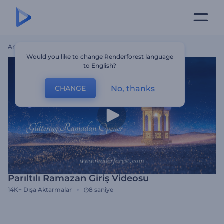
Ana Sayfa
Şablonlar
Parıltılı Ramazan Giriş Videosu
Would you like to change Renderforest language
to English?
No, thanks
CHANGE
Parıltılı Ramazan Giriş Videosu
14K+
Dışa Aktarmalar
8 saniye