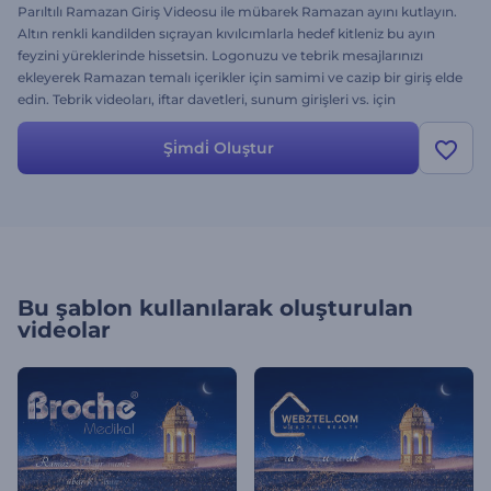
Parıltılı Ramazan Giriş Videosu ile mübarek Ramazan ayını kutlayın.
Altın renkli kandilden sıçrayan kıvılcımlarla hedef kitleniz bu ayın
feyzini yüreklerinde hissetsin. Logonuzu ve tebrik mesajlarınızı
ekleyerek Ramazan temalı içerikler için samimi ve cazip bir giriş elde
edin. Tebrik videoları, iftar davetleri, sunum girişleri vs. için
mükemmel bir seçenek. Hemen oluşturun ve Ramazanın nuru
mesajlarınızı aydınlatsın!
Şi̇mdi̇ Oluştur
Bu şablon kullanılarak oluşturulan
videolar