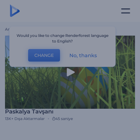
Ana Sayfa
Şablonlar
Paskalya Tavşanı
Would you like to change Renderforest language
to English?
No, thanks
CHANGE
Paskalya Tavşanı
13K+
Dışa Aktarmalar
45 saniye