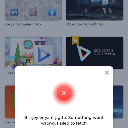
Sosyal Simgeler İntro
Örümcek Robot İntro
3B Noel Sanat Albümü
RGB Glitch Logo Gösterimi
Bir şeyler yanlış gitti. Something went
Cadılar Bayramı Örümcek Girişi
Derin Siber Uzay Logo
wrong. Failed to fetch