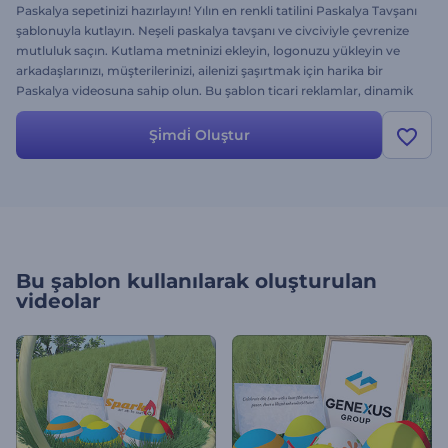
Paskalya sepetinizi hazırlayın! Yılın en renkli tatilini Paskalya Tavşanı
şablonuyla kutlayın. Neşeli paskalya tavşanı ve civciviyle çevrenize
mutluluk saçın. Kutlama metninizi ekleyin, logonuzu yükleyin ve
arkadaşlarınızı, müşterilerinizi, ailenizi şaşırtmak için harika bir
Paskalya videosuna sahip olun. Bu şablon ticari reklamlar, dinamik
Paskalya kartları, tatil kutlamaları ve çok daha fazlası için uygundur.
Tüm sevdiklerinize Mutlu Paskalyalar dileyin!
Şi̇mdi̇ Oluştur
Bu şablon kullanılarak oluşturulan
videolar