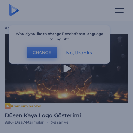
Ana Sayfa
Şablonlar
Düşen Kaya Logo Gösterimi
Would you like to change Renderforest language
to English?
No, thanks
CHANGE
Premium Şablon
Düşen Kaya Logo Gösterimi
98K+
Dışa Aktarmalar
8 saniye