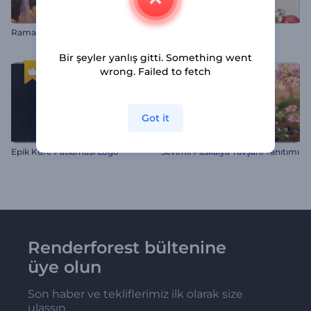
Ramazan Coşkusu Giriş Videosu
Noel Süsü Giriş Videosu
Bir şeyler yanlış gitti. Something went
wrong. Failed to fetch
Got it
Epik Küre Patlaması Logo
Sevimli Paskalya Tavşanı Tanıtımı
Renderforest bültenine
üye olun
Son haber ve tekliflerimiz ilk olarak size
ulaşsın