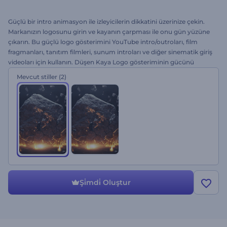
Güçlü bir intro animasyon ile izleyicilerin dikkatini üzerinize çekin.
Markanızın logosunu girin ve kayanın çarpması ile onu gün yüzüne
çıkarın. Bu güçlü logo gösterimini YouTube intro/outroları, film
fragmanları, tanıtım filmleri, sunum introları ve diğer sinematik giriş
videoları için kullanın. Düşen Kaya Logo gösteriminin gücünü
hissedin. Hemen bugün deneyin!
Mevcut stiller
(2)
Şi̇mdi̇ Oluştur