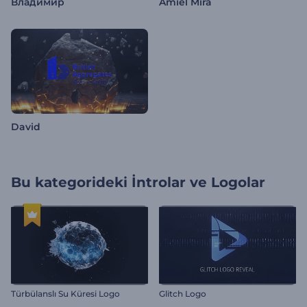
Владимир
Amiel Mira
David
Bu kategorideki
İntrolar ve Logolar
Türbülanslı Su Küresi Logo
Glitch Logo