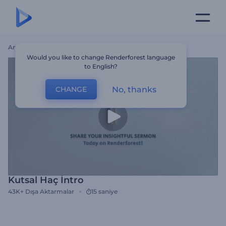
Ana Sayfa
Şablonlar
Kutsal Haç İntro
Would you like to change Renderforest language
to English?
No, thanks
CHANGE
Kutsal Haç İntro
43K+
Dışa Aktarmalar
15 saniye