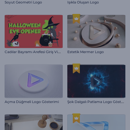
Soyut Geometri Logo
Işıkla Oluşan Logo
C
adılar Bayramı Arefesi Giriş Videosu
Estetik Mermer Logo
Ş
ok Dalgalı Patlama Logo Gösterimi
Açma Düğmeli Logo Gösterimi