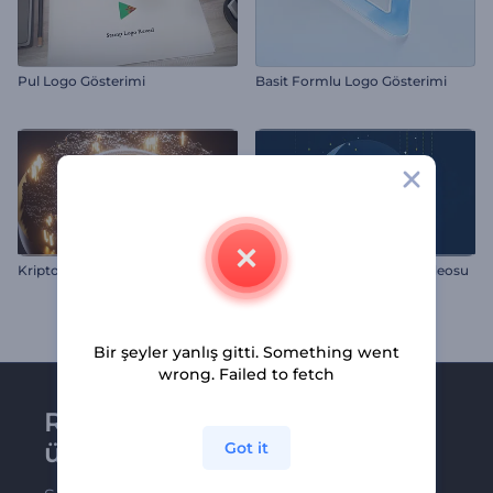
Pul Logo Gösterimi
Basit Formlu Logo Gösterimi
Kripto Para İntrosu
Ramazan Mübarek Giriş Videosu
Bir şeyler yanlış gitti. Something went
wrong. Failed to fetch
Renderforest bültenine
üye olun
Got it