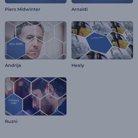
Piers Midwinter
Arnaldi
Andrija
Healy
Ruzni