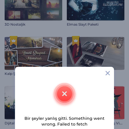
3D Nostaljik
Elmas Slayt Paketi
Kalp Şeklinde Anılar
Realistik Kitap Tanıtımı
Bir şeyler yanlış gitti. Something went
C
adılar Bayramı Arefesi Giriş Videosu
Dijital Mürekkep Slayt Gösterisi
wrong. Failed to fetch