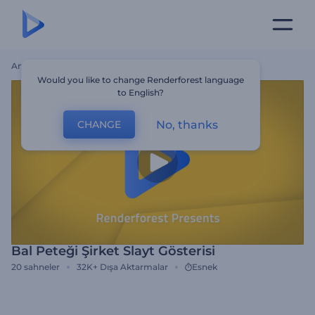
Ana Sayfa
Şablonlar
Bal Peteği Şirket Slayt Gösterisi
Would you like to change Renderforest language
to English?
No, thanks
CHANGE
Bal Peteği Şirket Slayt Gösterisi
20
sahneler
32K+
Dışa Aktarmalar
Esnek