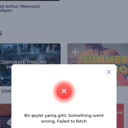
zd Arthur Miranović
nikyan
i
Zaman Çizelgeli Kurumsal Sunum
Yaz Slayt Gösterisi
Bir şeyler yanlış gitti. Something went
wrong. Failed to fetch