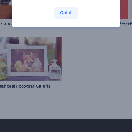
Got it
Romantik Akşam Fotoğraf Galerisi
Sevgililer Günü Slayt Gösteris
Bahçesi Fotoğraf Galerisi