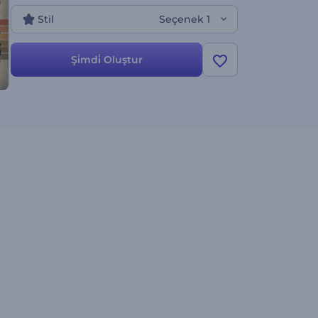
değer!
Stil
Seçenek 1
Şi̇mdi̇ Oluştur