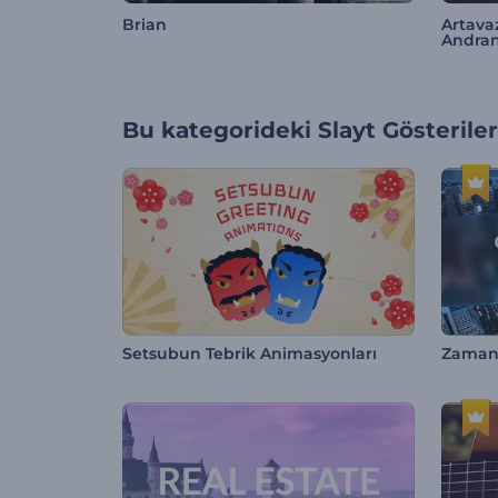
Brian
Artava
Andra
Bu kategorideki
Slayt Gösteriler
Setsubun Tebrik Animasyonları