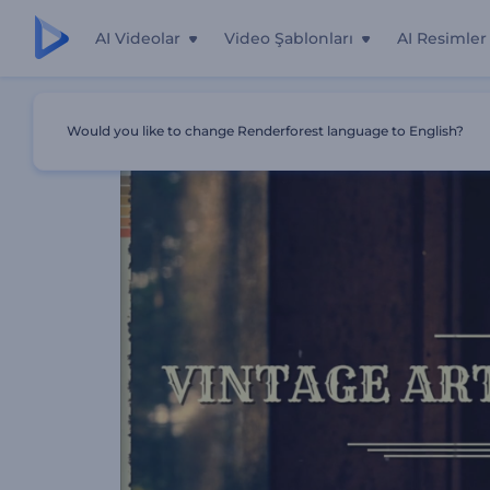
AI Videolar
Video Şablonları
AI Resimler
Ana Sayfa
Şablonlar
Vintage Sanat Fotoğrafları Galesi
Would you like to change Renderforest language to English?