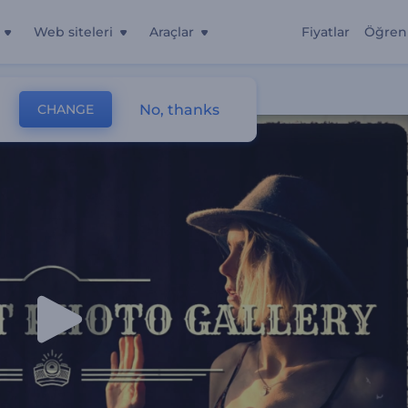
Web siteleri
Araçlar
Fiyatlar
Öğren
No, thanks
CHANGE