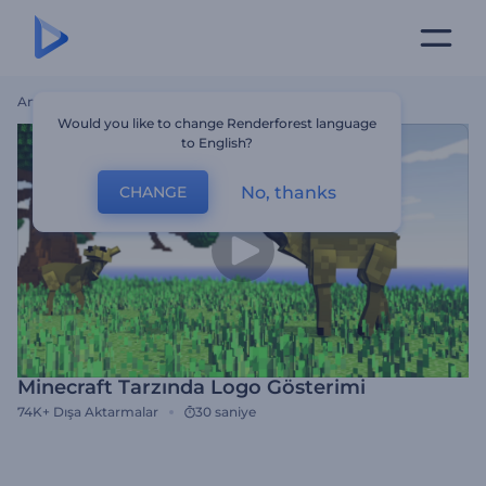
Ana Sayfa
Şablonlar
Minecraft Tarzında Logo Gösterimi
Would you like to change Renderforest language
to English?
No, thanks
CHANGE
Minecraft Tarzında Logo Gösterimi
74K+
Dışa Aktarmalar
30 saniye