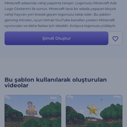
Minecraft adasında vahşi yaşamla tanışın. Logonuzu Minecraft Ada
Logo Gösterimi ile sunun. Minecraft tarzı bir adada yaşayan birçok
vahşi hayvan yeri kırarak geçen logonuzu takip eder. Bu şablon
gaming introları, oyun temalı YouTube kanalları yaratıcı Minecraft
oyuncuları ve daha fazlası için idealdir. Kolayca logonuzu yükleyin
ve dakikalar içinde profesyonel ve benzersiz bir gaming videosuna
sahip olun. Hemen deneyin!
Şi̇mdi̇ Oluştur
Bu şablon kullanılarak oluşturulan
videolar