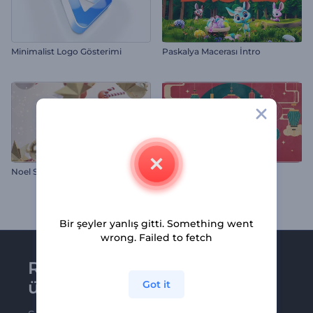
Minimalist Logo Gösterimi
Paskalya Macerası İntro
Noel Süsü Giriş Videosu
Çin Yeni Yılı Tebrik Kartları
Bir şeyler yanlış gitti. Something went
wrong. Failed to fetch
Renderforest bültenine
üye olun
Got it