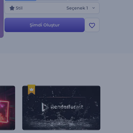
Stil
Seçenek 1
Şi̇mdi̇ Oluştur