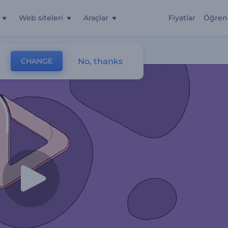
Web siteleri
Araçlar
Fiyatlar
Öğren
No, thanks
CHANGE