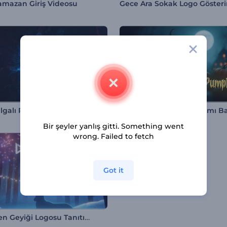
Ramazan Giriş Videosu
Gece Ara Sokak Logo Göster
Şok Dalgalı Patlama Logo Gösterimi
Bir şeyler yanlış gitti. Something went
wrong. Failed to fetch
Got it
Noel Ren Geyiği Logosu Tanıtımı