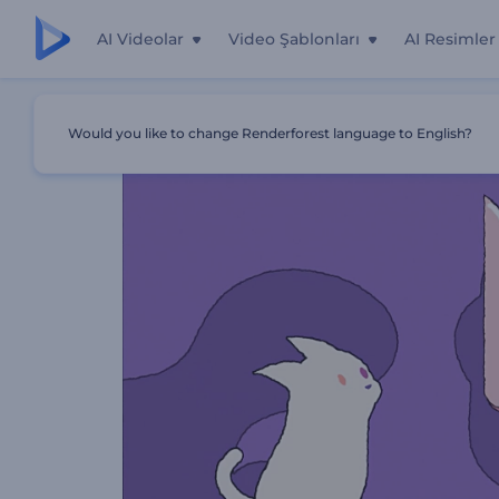
AI Videolar
Video Şablonları
AI Resimler
Ana Sayfa
Şablonlar
Çizgi Yavru Kedi İntro
Would you like to change Renderforest language to English?