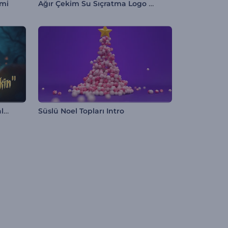
Ağır Çekim Su Sıçratma Logo Göserimi
imi
Ürkütücü Cadılar Bayramı Balkabağı Girişi
Süslü Noel Topları Intro