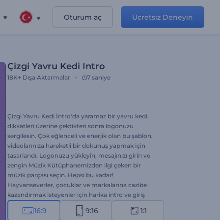
Oturum aç
Ücretsiz Deneyin
Çizgi Yavru Kedi İntro
18K+
Dışa Aktarmalar
7 saniye
Çizgi Yavru Kedi İntro'da yaramaz bir yavru kedi
dikkatleri üzerine çektikten sonra logonuzu
sergilesin. Çok eğlenceli ve enerjik olan bu şablon,
videolarınıza hareketli bir dokunuş yapmak için
tasarlandı. Logonuzu yükleyin, mesajınızı girin ve
zengin Müzik Kütüphanemizden ilgi çeken bir
müzik parçası seçin. Hepsi bu kadar!
Hayvanseverler, çocuklar ve markalarına cazibe
kazandırmak isteyenler için harika intro ve giriş
videoları elde etmek için ideal. Hemen oluşturun ve
16:9
9:16
1:1
videolarınıza akılda kalan bir başlangıç yapın!