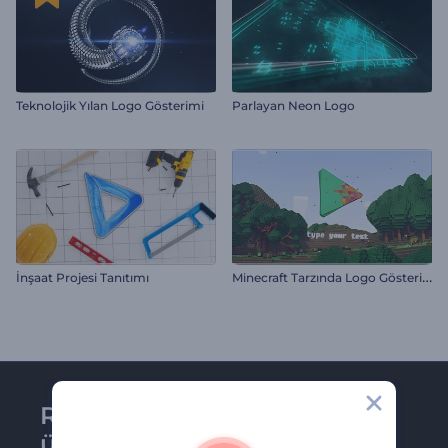
Teknolojik Yılan Logo Gösterimi
Parlayan Neon Logo
M
inecraft Tarzında Logo Gösterimi
İnşaat Projesi Tanıtımı
Renderforest bültenine
üye olun