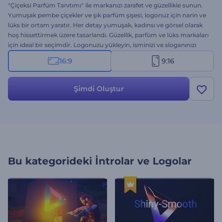
"Çiçeksi Parfüm Tanıtımı" ile markanızı zarafet ve güzellikle sunun.
Yumuşak pembe çiçekler ve şık parfüm şişesi, logonuz için narin ve
lüks bir ortam yaratır. Her detay yumuşak, kadınsı ve görsel olarak
hoş hissettirmek üzere tasarlandı. Güzellik, parfüm ve lüks markaları
için ideal bir seçimdir. Logonuzu yükleyin, isminizi ve sloganınızı
yazın, huzur verici bir müzik seçin. Şimdi oluşturun ve markanızı
16:9
9:16
zamansız bir çiçek güzelliğiyle ortaya çıkarın!
Şi̇mdi̇ Oluştur
Bu kategorideki
İntrolar ve Logolar