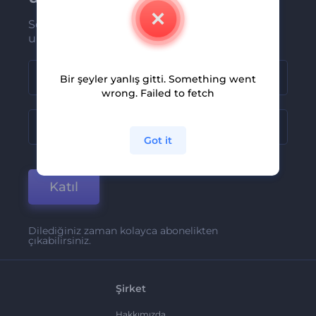
Son haber ve tekliflerimiz ilk olarak size
ulaşsın
Bir şeyler yanlış gitti. Something went
wrong. Failed to fetch
Got it
Katıl
Dilediğiniz zaman kolayca abonelikten
çıkabilirsiniz.
Şirket
Hakkımızda