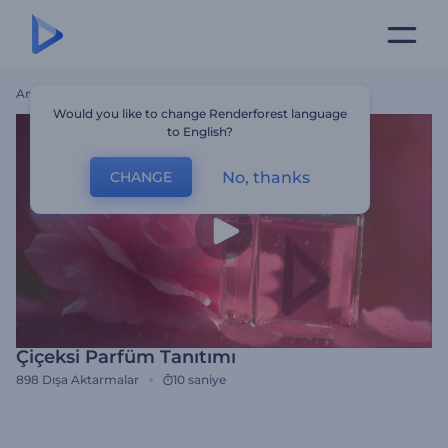
Ana Sayfa
Şablonlar
Çiçeksi Parfüm Tanıtımı
Would you like to change Renderforest language
to English?
No, thanks
CHANGE
Çiçeksi Parfüm Tanıtımı
898
Dışa Aktarmalar
10 saniye