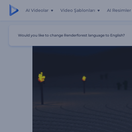
AI Videolar
Video Şablonları
AI Resimler
Ana Sayfa
Şablonlar
Minecraft Tarzında Büyülü Dünya
Would you like to change Renderforest language to English?