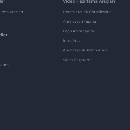
lar
Video Hazırlama Araçları
ırma Araçları
Ücretsiz Müzik Görselleştirici
Animasyon Yapma
Logo Animasyonu
iler
İntro Aracı
Animasyonlu Metin Aracı
Video Oluşturma
sarım
i