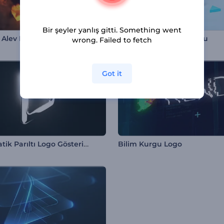
Bir şeyler yanlış gitti. Something went
Alev Logo Gösterimi
Yuvarlanan Şekil Logosu
wrong. Failed to fetch
Got it
Sinematik Parıltı Logo Gösterimi
Bilim Kurgu Logo