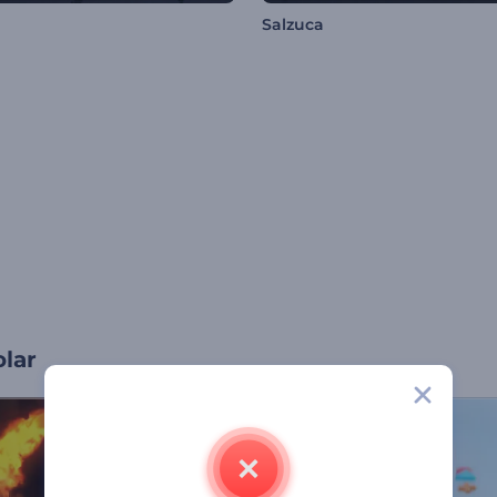
Salzuca
olar