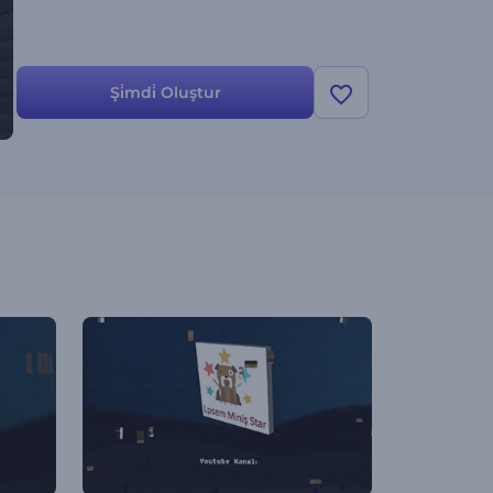
Şi̇mdi̇ Oluştur