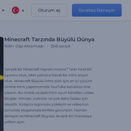
Oturum aç
Ücretsiz Deneyin
Minecraft Tarzında Büyülü Dünya
103K+
Dışa Aktarmalar
45 saniye
Gerçek bir Minecraft hayranı mısınız? İster hırslı bir
oyuncu olun, ister yalnızca havalı bir intro arıyor
olun, Minecraft Büyülü İntro sizin için en iyi çözüm.
Online intro yapımcımızla YouTube kanalınızı öne
çıkarın. Bu mistik ve epik intro oyun kanalları, video
bloglar, introlar, outrolar ve çok daha fazlası için
idealdir. Kolayca logonuzu yükleyin ve videonun
sonunda sloganınızla birlikte görünsün. Hemen
deneyin ve Minecraft Büyüsü ile epik bir maceraya
yelken açın.