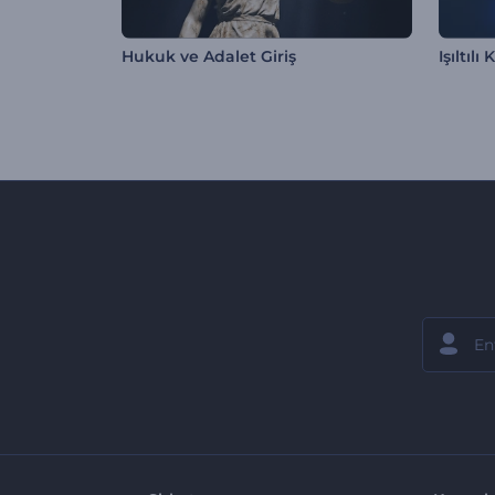
Hukuk ve Adalet Giriş
Işıltıl