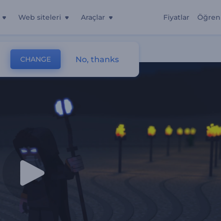
Web siteleri
Araçlar
Fiyatlar
Öğren
No, thanks
CHANGE