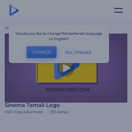
Ana Sayfa
Şablonlar
Sinema Temalı Logo
Would you like to change Renderforest language
to English?
No, thanks
CHANGE
Sinema Temalı Logo
45K+
Dışa Aktarmalar
15 saniye