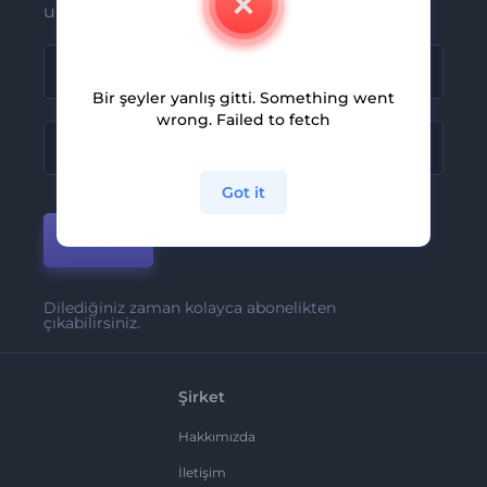
ulaşsın
Bir şeyler yanlış gitti. Something went
wrong. Failed to fetch
Got it
Katıl
Dilediğiniz zaman kolayca abonelikten
çıkabilirsiniz.
Şirket
Hakkımızda
İletişim