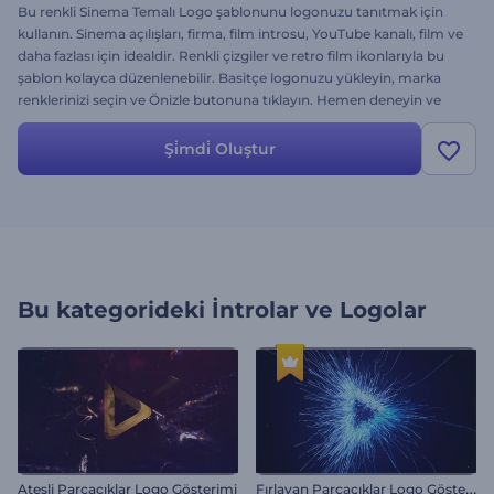
Bu renkli Sinema Temalı Logo şablonunu logonuzu tanıtmak için
kullanın. Sinema açılışları, firma, film introsu, YouTube kanalı, film ve
daha fazlası için idealdir. Renkli çizgiler ve retro film ikonlarıyla bu
şablon kolayca düzenlenebilir. Basitçe logonuzu yükleyin, marka
renklerinizi seçin ve Önizle butonuna tıklayın. Hemen deneyin ve
Sinema Temalı Logo'nun sizin için neler yapabileceğini görün.
Şi̇mdi̇ Oluştur
Bu kategorideki
İntrolar ve Logolar
F
ırlayan Parçacıklar Logo Gösterimi
Ateşli Parçacıklar Logo Gösterimi